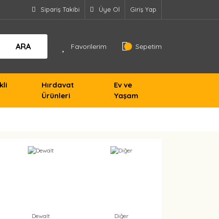
Sipariş Takibi
Üye Ol
Giriş Yap
ARA
Favorilerim
Sepetim
kli
Hırdavat
Ev ve
Ürünleri
Yaşam
Dewalt
Diğer