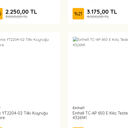
2.250,00 TL
3.175,00 TL
5
%
21
3.000,00 TL
4.000,00 TL
r
Einhell
x YT2204-02 Tilki Kuyruğu
Einhell TC-AP 650 E Kılıç Teste
ere
4326141