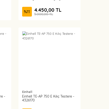
4.450,00 TL
%
11
5.000,00 TL
Einhell
re -
Einhell TE-AP 750 E Kılıç Testere -
4326170