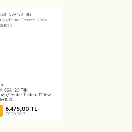
ch
h GSA 120 Tilki
uğu/Panter Testere 1200w -
6B1020
6.475,00 TL
7.000,00 TL