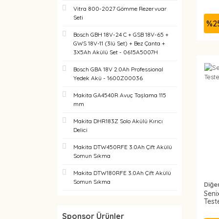
Vitra 800-2027 Gömme Rezervuar
Seti
%
2
Bosch GBH 18V-24 C + GSB 18V-65 +
GWS 18V-11 (3lü Set) + Bez Çanta +
3X5Ah Akülü Set - 0615A5007H
Bosch GBA 18V 2.0Ah Professional
Yedek Akü - 1600Z00036
Makita GA4540R Avuç Taşlama 115
mm
Makita DHR183Z Solo Akülü Kırıcı
Delici
Makita DTW450RFE 3.0Ah Çift Akülü
Somun Sıkma
Makita DTW180RFE 3.0Ah Çift Akülü
Somun Sıkma
Diğe
Seni
Test
Sponsor Ürünler