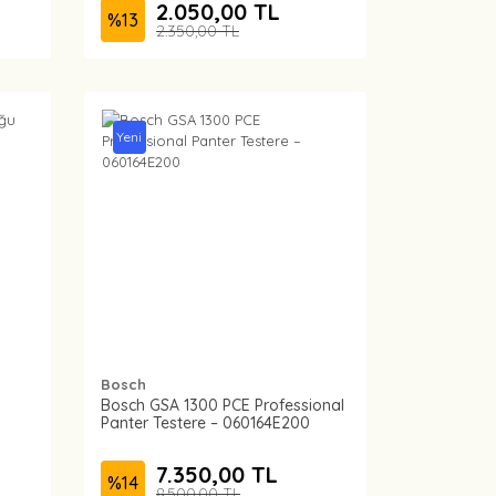
2.050,00 TL
%
13
2.350,00 TL
Yeni
Bosch
Bosch GSA 1300 PCE Professional
Panter Testere – 060164E200
7.350,00 TL
%
14
8.500,00 TL