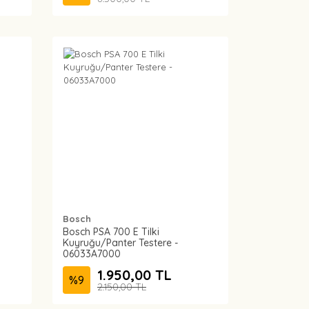
Bosch
Bosch PSA 700 E Tilki
Kuyruğu/Panter Testere -
06033A7000
1.950,00 TL
%
9
2.150,00 TL