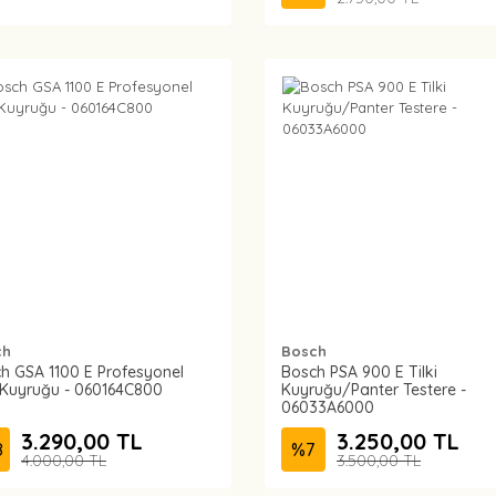
ch
Bosch
h GSA 1100 E Profesyonel
Bosch PSA 900 E Tilki
i Kuyruğu - 060164C800
Kuyruğu/Panter Testere -
06033A6000
3.290,00 TL
3.250,00 TL
8
%
7
4.000,00 TL
3.500,00 TL