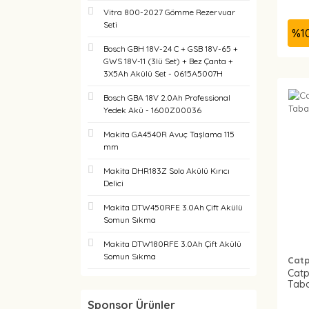
Vitra 800-2027 Gömme Rezervuar
Seti
%
1
Bosch GBH 18V-24 C + GSB 18V-65 +
GWS 18V-11 (3lü Set) + Bez Çanta +
3X5Ah Akülü Set - 0615A5007H
Bosch GBA 18V 2.0Ah Professional
Yedek Akü - 1600Z00036
Makita GA4540R Avuç Taşlama 115
mm
Makita DHR183Z Solo Akülü Kırıcı
Delici
Makita DTW450RFE 3.0Ah Çift Akülü
Somun Sıkma
Makita DTW180RFE 3.0Ah Çift Akülü
Somun Sıkma
Cat
Catp
Taba
Sponsor Ürünler