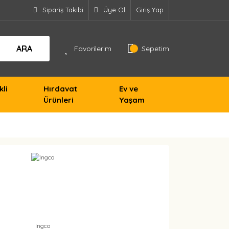
Sipariş Takibi
Üye Ol
Giriş Yap
ARA
Favorilerim
Sepetim
kli
Hırdavat
Ev ve
Ürünleri
Yaşam
Ingco