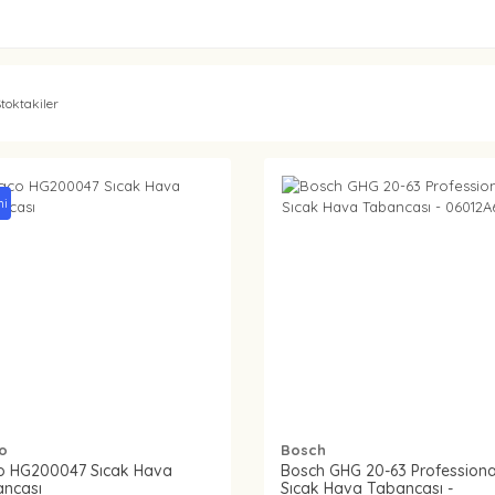
toktakiler
ni
o
Bosch
o HG200047 Sıcak Hava
Bosch GHG 20-63 Professiona
ncası
Sıcak Hava Tabancası -