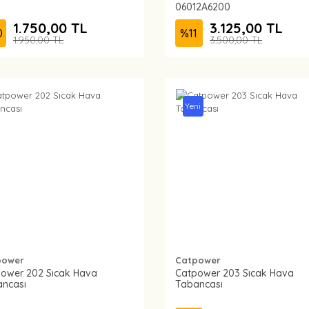
06012A6200
1.750,00 TL
3.125,00 TL
0
%
11
1.950,00 TL
3.500,00 TL
Yeni
power
Catpower
ower 202 Sıcak Hava
Catpower 203 Sıcak Hava
ncası
Tabancası