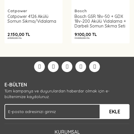
Catpower
Bosch
Catpower 4126 Akülü
Bosch GSR 18v-50 + GDX
Somun Sıkma/Vidalama
18v-200 Akülü Vidalama +
Darbeli Somun Sıkma Seti
- 06019J2220
2.150,00 TL
9.100,00 TL
2.500,00 TL
11.000,00 TL
E-BÜLTEN
Tüm kampanya ve duyurulardan haberdar olmak için e-
bültenimize kaydolunuz.
EKLE
KURUMSAL