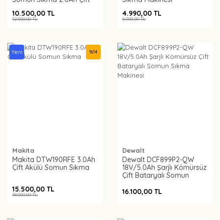
Akülü Set – 0615990M8J
10.500,00 TL
4.990,00 TL
12.500,00 TL
6.000,00 TL
Yeni
%
14
Makita
Dewalt
Makita DTW190RFE 3.0Ah
Dewalt DCF899P2-QW
Çift Akülü Somun Sıkma
18V/5.0Ah Şarjlı Kömürsüz
Çift Bataryalı Somun
Sıkma Makinesi
15.500,00 TL
16.100,00 TL
18.000,00 TL