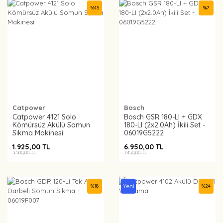
%
45
%
7
Catpower
Bosch
Catpower 4121 Solo
Bosch GSR 180-LI + GDX
Kömürsüz Akülü Somun
180-LI (2x2.0Ah) İkili Set -
Sıkma Makinesi
06019G5222
1.925,00 TL
6.950,00 TL
3.500,00 TL
7.450,00 TL
Yeni
%
18
%
24