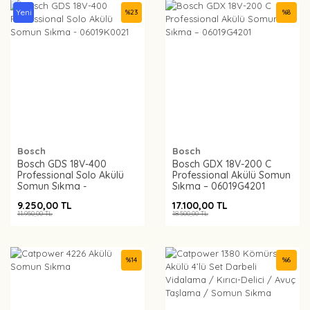
Yeni
%
23
%
8
Bosch
Bosch
Bosch GDS 18V-400
Bosch GDX 18V-200 C
Professional Solo Akülü
Professional Akülü Somun
Somun Sıkma -
Sıkma – 06019G4201
06019K0021
9.250,00 TL
17.100,00 TL
11.950,00 TL
18.500,00 TL
%
14
%
6