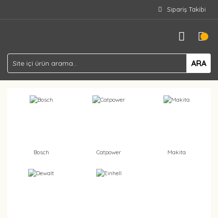
Sipariş Takibi
ARA
Bosch
Catpower
Makita