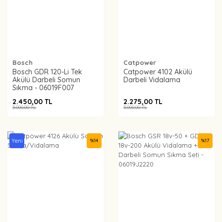
Bosch
Catpower
Bosch GDR 120-Li Tek
Catpower 4102 Akülü
Akülü Darbeli Somun
Darbeli Vidalama
Sıkma - 06019F007
2.450,00 TL
2.275,00 TL
3.000,00 TL
3.000,00 TL
Yeni
%
14
%
17