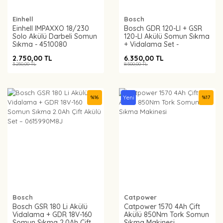
Einhell
Bosch
Einhell IMPAXXO 18/230
Bosch GDR 120-LI + GSR
Solo Akülü Darbeli Somun
120-LI Akülü Somun Sıkma
Sıkma - 4510080
+ Vidalama Set -
06019G8023
2.750,00 TL
6.350,00 TL
3.250,00 TL
8.500,00 TL
Yeni
%
16
%
17
Bosch
Catpower
Bosch GSR 180 Li Akülü
Catpower 1570 4Ah Çift
Vidalama + GDR 18V-160
Akülü 850Nm Tork Somun
Somun Sıkma 2.0Ah Çift
Sıkma Makinesi