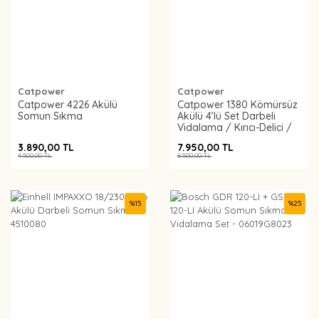
Catpower
Catpower
Catpower 4226 Akülü
Catpower 1380 Kömürsüz
Somun Sıkma
Akülü 4’lü Set Darbeli
Vidalama / Kırıcı-Delici /
Avuç Taşlama / Somun
3.890,00 TL
7.950,00 TL
Sıkma
4.500,00 TL
8.500,00 TL
%
15
%
25