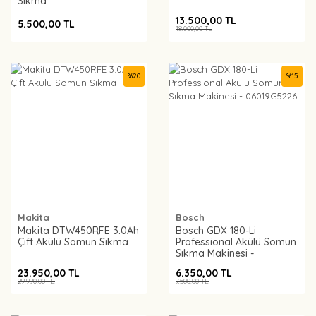
Sıkma
13.500,00 TL
5.500,00 TL
18.000,00 TL
%
20
%
15
Makita
Bosch
Makita DTW450RFE 3.0Ah
Bosch GDX 180-Li
Çift Akülü Somun Sıkma
Professional Akülü Somun
Sıkma Makinesi -
06019G5226
23.950,00 TL
6.350,00 TL
29.990,00 TL
7.500,00 TL