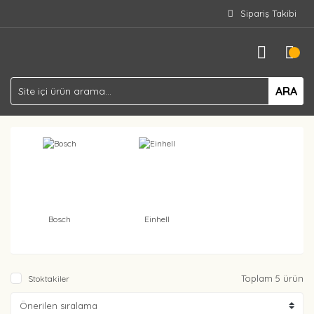
Sipariş Takibi
ARA
Bosch
Einhell
Toplam 5 ürün
Stoktakiler