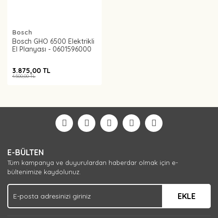
Bosch
Bosch GHO 6500 Elektrikli
El Planyası - 0601596000
3.875,00 TL
4.500,00 TL
E-BÜLTEN
Tüm kampanya ve duyurulardan haberdar olmak için e-
bültenimize kaydolunuz.
EKLE