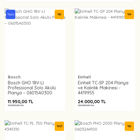
Yeni
%
8
%
4
Bosch
Einhell
Bosch GHO 18V-LI
Einhell TC-SP 204 Planya
Professional Solo Akülü
ve Kalınlık Makinesi -
Planya – 06015A0300
4419955
11.950,00 TL
24.000,00 TL
13.000,00 TL
25.000,00 TL
%
43
%
6