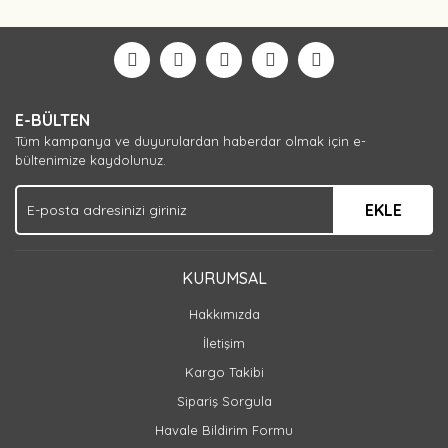
Bu ürüne ilk yorumu siz yapın!
Yorum Yaz
E-BÜLTEN
Tüm kampanya ve duyurulardan haberdar olmak için e-
bültenimize kaydolunuz.
EKLE
KURUMSAL
Hakkımızda
İletişim
Kargo Takibi
Sipariş Sorgula
Havale Bildirim Formu