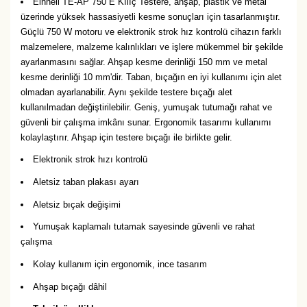
Einhell TE-AP 750 E Kılıç Testere, ahşap, plastik ve metal
üzerinde yüksek hassasiyetli kesme sonuçları için tasarlanmıştır.
Güçlü 750 W motoru ve elektronik strok hız kontrolü cihazın farklı
malzemelere, malzeme kalınlıkları ve işlere mükemmel bir şekilde
ayarlanmasını sağlar. Ahşap kesme derinliği 150 mm ve metal
kesme derinliği 10 mm'dir. Taban, bıçağın en iyi kullanımı için alet
olmadan ayarlanabilir. Aynı şekilde testere bıçağı alet
kullanılmadan değiştirilebilir. Geniş, yumuşak tutumağı rahat ve
güvenli bir çalışma imkânı sunar. Ergonomik tasarımı kullanımı
kolaylaştırır. Ahşap için testere bıçağı ile birlikte gelir.
Elektronik strok hızı kontrolü
Aletsiz taban plakası ayarı
Aletsiz bıçak değişimi
Yumuşak kaplamalı tutamak sayesinde güvenli ve rahat
çalışma
Kolay kullanım için ergonomik, ince tasarım
Ahşap bıçağı dâhil