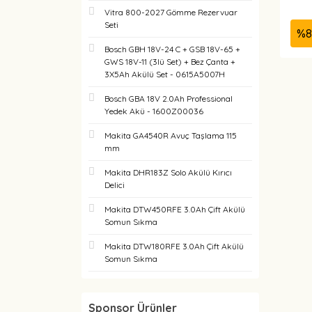
Vitra 800-2027 Gömme Rezervuar
Seti
%
8
Bosch GBH 18V-24 C + GSB 18V-65 +
GWS 18V-11 (3lü Set) + Bez Çanta +
3X5Ah Akülü Set - 0615A5007H
Bosch GBA 18V 2.0Ah Professional
Yedek Akü - 1600Z00036
Makita GA4540R Avuç Taşlama 115
mm
Makita DHR183Z Solo Akülü Kırıcı
Delici
Makita DTW450RFE 3.0Ah Çift Akülü
Somun Sıkma
Makita DTW180RFE 3.0Ah Çift Akülü
Somun Sıkma
Sponsor Ürünler