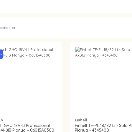
toktakiler
ni
ch
Einhell
h GHO 18V-LI Professional
Einhell TE-PL 18/82 Li - Solo A
 Akülü Planya – 06015A0300
Planya - 4345400