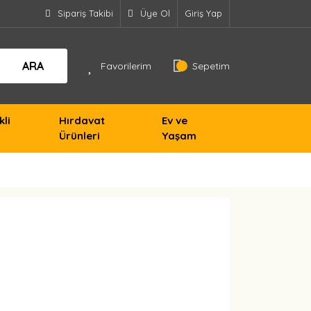
Sipariş Takibi
Üye Ol
Giriş Yap
ARA
Favorilerim
Sepetim
kli
Hırdavat
Ev ve
Ürünleri
Yaşam