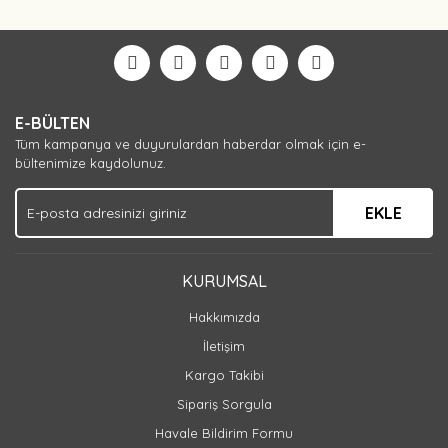
Bu ürüne ilk yorumu siz yapın!
Yorum Yaz
E-BÜLTEN
Tüm kampanya ve duyurulardan haberdar olmak için e-
bültenimize kaydolunuz.
EKLE
KURUMSAL
Hakkımızda
İletişim
Kargo Takibi
Sipariş Sorgula
Havale Bildirim Formu