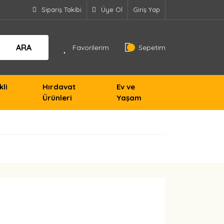
Sipariş Takibi
Üye Ol
Giriş Yap
ARA
Favorilerim
Sepetim
kli
Hırdavat
Ev ve
Ürünleri
Yaşam