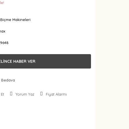
le!
Biçme Makineleri
max
9648
ELİNCE HABER VER
 Bedava
 Et
Yorum Yaz
Fiyat Alarmı