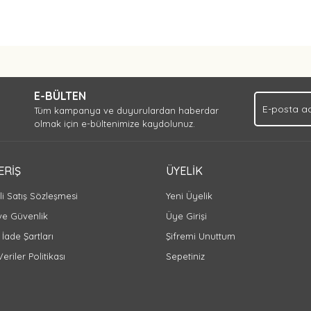
Bu ürüne ilk yorumu siz yapın!
E-BÜLTEN
Yorum Yaz
Tüm kampanya ve duyurulardan haberdar
olmak için e-bültenimize kaydolunuz.
ERİŞ
ÜYELİK
i Satış Sözleşmesi
Yeni Üyelik
 ve Güvenlik
Üye Girişi
 İade Şartları
Şifremi Unuttum
Veriler Politikası
Sepetiniz