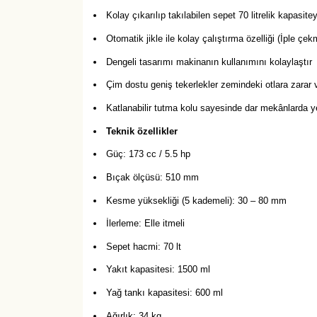
Kolay çıkarılıp takılabilen sepet 70 litrelik kapasitey
Otomatik jikle ile kolay çalıştırma özelliği (İple çek
Dengeli tasarımı makinanın kullanımını kolaylaştır
Çim dostu geniş tekerlekler zemindeki otlara zarar
Katlanabilir tutma kolu sayesinde dar mekânlarda 
Teknik özellikler
Güç: 173 cc / 5.5 hp
Bıçak ölçüsü: 510 mm
Kesme yüksekliği (5 kademeli): 30 – 80 mm
İlerleme: Elle itmeli
Sepet hacmi: 70 lt
Yakıt kapasitesi: 1500 ml
Yağ tankı kapasitesi: 600 ml
Ağırlık: 34 kg