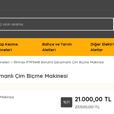
ap Kesme
Bahçe ve Tarım
Diğer Elektri
ineleri
Aletleri
Aletler
neleri
Rtrmax RTR9648 Benzinli Şanzımanlı Çim Biçme Makinesi
manlı Çim Biçme Makinesi
21.000,00 TL
%11
23.500,00 TL