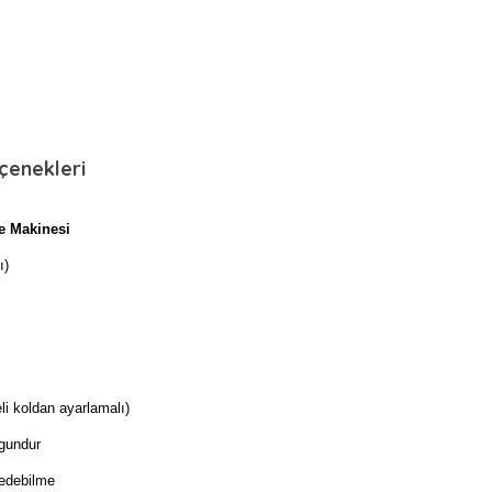
çenekleri
e Makinesi
ı)
i koldan ayarlamalı)
ygundur
 edebilme