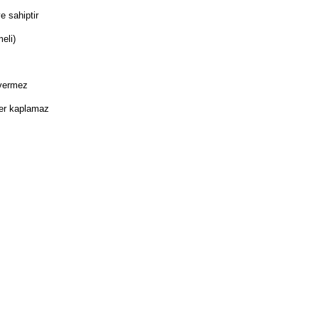
e sahiptir
meli)
 vermez
yer kaplamaz