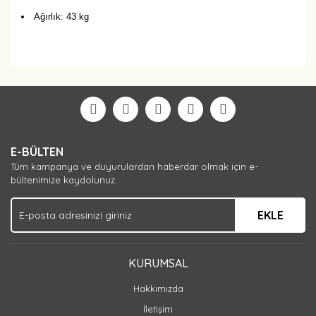
Ağırlık: 43 kg
Bu ürüne ilk yorumu siz yapın!
Yorum Yaz
E-BÜLTEN
Tüm kampanya ve duyurulardan haberdar olmak için e-
bültenimize kaydolunuz.
EKLE
KURUMSAL
Hakkımızda
İletişim