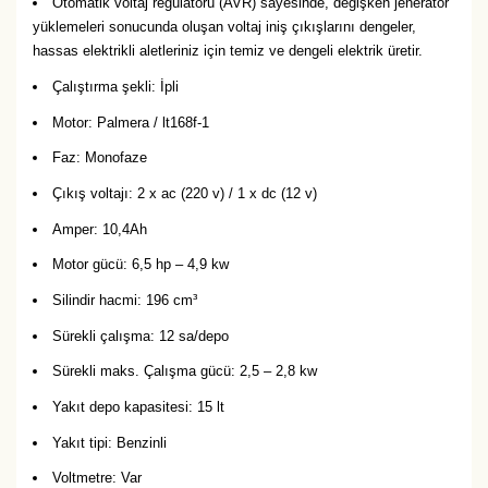
Otomatik voltaj regülatörü (AVR) sayesinde, değişken jeneratör
yüklemeleri sonucunda oluşan voltaj iniş çıkışlarını dengeler,
hassas elektrikli aletleriniz için temiz ve dengeli elektrik üretir.
Çalıştırma şekli: İpli
Motor: Palmera / lt168f-1
Faz: Monofaze
Çıkış voltajı: 2 x ac (220 v) / 1 x dc (12 v)
Amper: 10,4Ah
Motor gücü: 6,5 hp – 4,9 kw
Silindir hacmi: 196 cm³
Sürekli çalışma: 12 sa/depo
Sürekli maks. Çalışma gücü: 2,5 – 2,8 kw
Yakıt depo kapasitesi: 15 lt
Yakıt tipi: Benzinli
Voltmetre: Var