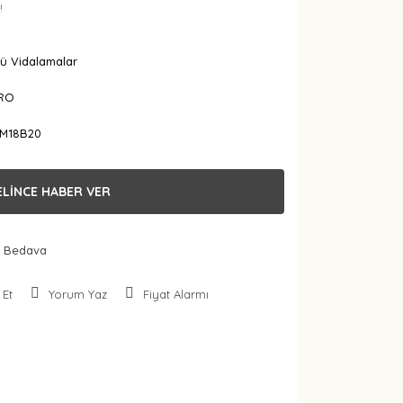
!
ü Vidalamalar
RO
M18B20
ELİNCE HABER VER
 Bedava
 Et
Yorum Yaz
Fiyat Alarmı