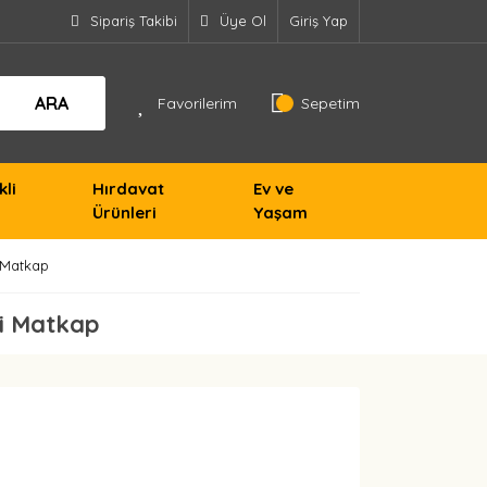
Sipariş Takibi
Üye Ol
Giriş Yap
ARA
Favorilerim
Sepetim
kli
Hırdavat
Ev ve
Ürünleri
Yaşam
 Matkap
li Matkap