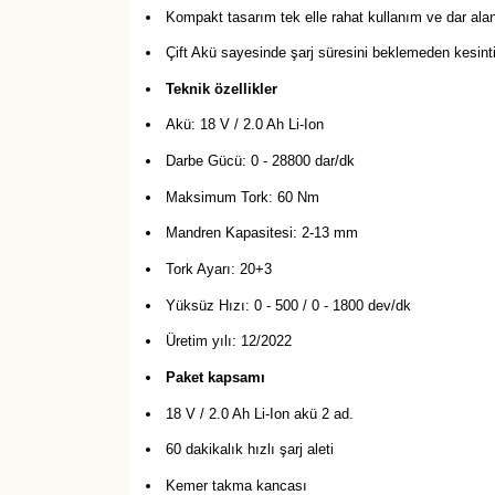
Kompakt tasarım tek elle rahat kullanım ve dar alan
Çift Akü sayesinde şarj süresini beklemeden kesint
Teknik özellikler
Akü: 18 V / 2.0 Ah Li-Ion
Darbe Gücü: 0 - 28800 dar/dk
Maksimum Tork: 60 Nm
Mandren Kapasitesi: 2-13 mm
Tork Ayarı: 20+3
Yüksüz Hızı: 0 - 500 / 0 - 1800 dev/dk
Üretim yılı: 12/2022
Paket kapsamı
18 V / 2.0 Ah Li-Ion akü 2 ad.
60 dakikalık hızlı şarj aleti
Kemer takma kancası