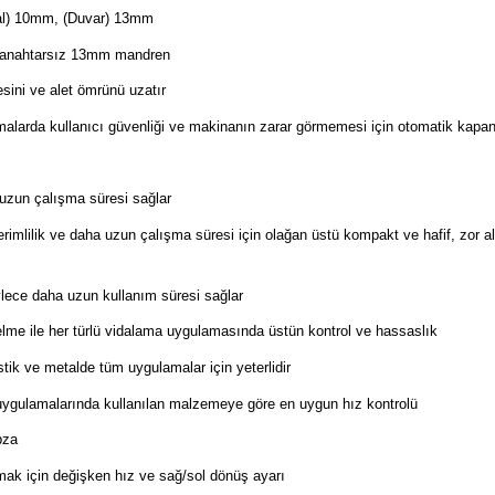
l) 10mm, (Duvar) 13mm
lı anahtarsız 13mm mandren
sini ve alet ömrünü uzatır
alarda kullanıcı güvenliği ve makinanın zarar görmemesi için otomatik kapanır
uzun çalışma süresi sağlar
imlilik ve daha uzun çalışma süresi için olağan üstü kompakt ve hafif, zor 
ylece daha uzun kullanım süresi sağlar
delme ile her türlü vidalama uygulamasında üstün kontrol ve hassaslık
stik ve metalde tüm uygulamalar için yeterlidir
uygulamalarında kullanılan malzemeye göre en uygun hız kontrolü
bza
ılmak için değişken hız ve sağ/sol dönüş ayarı