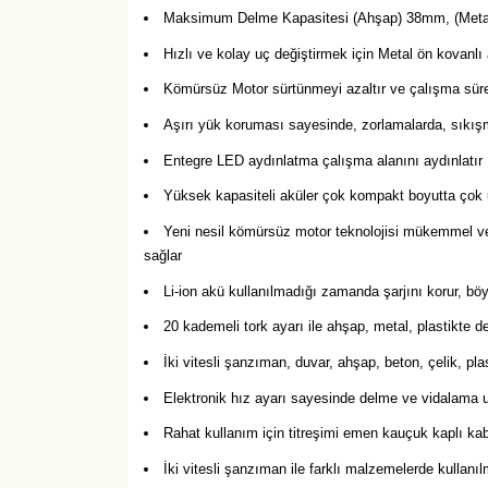
Maksimum Delme Kapasitesi (Ahşap) 38mm, (Meta
Hızlı ve kolay uç değiştirmek için Metal ön kovan
Kömürsüz Motor sürtünmeyi azaltır ve çalışma süre
Aşırı yük koruması sayesinde, zorlamalarda, sıkışm
Entegre LED aydınlatma çalışma alanını aydınlatır
Yüksek kapasiteli aküler çok kompakt boyutta çok 
Yeni nesil kömürsüz motor teknolojisi mükemmel ver
sağlar
Li-ion akü kullanılmadığı zamanda şarjını korur, bö
20 kademeli tork ayarı ile ahşap, metal, plastikte 
İki vitesli şanzıman, duvar, ahşap, beton, çelik, pla
Elektronik hız ayarı sayesinde delme ve vidalama 
Rahat kullanım için titreşimi emen kauçuk kaplı ka
İki vitesli şanzıman ile farklı malzemelerde kullan