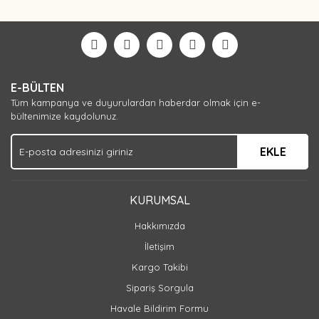
Bu ürüne ilk yorumu siz yapın!
Yorum Yaz
E-BÜLTEN
Tüm kampanya ve duyurulardan haberdar olmak için e-
bültenimize kaydolunuz.
EKLE
KURUMSAL
Hakkımızda
İletişim
Kargo Takibi
Sipariş Sorgula
Havale Bildirim Formu