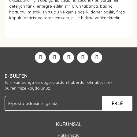
aksesuarlar için çok yönlü saklama seçenekleri vardır. Bir
deterjan tankı entegre edilmiştir. Ürün tabanca, basınç
hortumu, mızrak, sivri uçlu ve geniş başlık, döner başlık, fırça,
köpük üreticisi ve teras temizleyici ile birlikte verilmektedir.
Bu ürüne ilk yorumu siz yapın!
Yorum Yaz
E-BÜLTEN
Tüm kampanya ve duyurulardan haberdar olmak için e-
bültenimize kaydolunuz.
EKLE
KURUMSAL
Hakkımızda