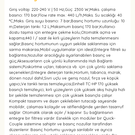
Giriş voltajı: 220-240 V | 50 Hz;Güç: 2300 W;Maks. çalışma
basıncı: 170 bar;Flow rate max.: 440 L/h;Maks. Su sıcaklığı: 40
°C;Maks. Giriş suyu basıncı: 7 bar;Basınç hortumu uzunluğu: 10
m;Deterjan tankı: 1.2 L;Maksimum basınç 170 bar;Kullanıcı
dostu taşıma için entegre çekme kolu;Otomatik açma ve
kapama;440 l / saat ile kirli yüzeylerin hızla temizlenmesini
sağlar;Basınç hortumunun uygun şekilde saklanması için
sarma makarası;Mobil uygulamalar için ideal;Entegre filtreli su
bağlantısı;Nozullar aracılığıyla ayarlanabilen basınç ve
güç;Aksesuarların çok yönlü kullanımında Hızlı Bağlantı
sistemi;Püskürtme uçları, tabanca vb. için çok yönlü saklama
seçenekleri;Entegre deterjan tankı;Hortum, tabanca, mızrak,
dönen nozul dahil;Sivri uçlu ve geniş nozul, fırça ve köpük
yapıcı;Ve tanklı teras temizleyicisi;Einhell TC-HP 170 yüksek
basınçlı temizleyici, kirli yüzeylerin çok yüksek akış hızıyla hızlı
bir şekilde temizlenmesi için çok yüksek basınçla çalışır.
Kompakt tasarımı ve dışarı çekilebilen tutacağı sayesinde
mobildir, çalışması kolaydır ve istiflendiğinde yerden tasarruf
sağlar. Otomatik olarak açılır / kapanır. Su bağlantısının
entegre bir filtresi vardır. Esneklik için modüler bir Quick-
Couple sistemine sahiptir ve basınç nozullar tarafından
düzenlenir. Basınç hortumu yuvaya sarılabilir ve ayrıca