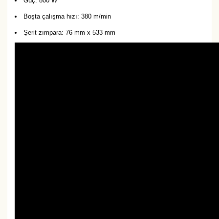
Güç: 800 W
Boşta çalışma hızı: 380 m/min
Şerit zımpara: 76 mm x 533 mm