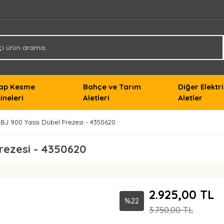
ap Kesme
Bahçe ve Tarım
Diğer Elektri
ineleri
Aletleri
Aletler
-BJ 900 Yassı Dübel Frezesi - 4350620
Frezesi - 4350620
2.925,00 TL
%22
3.750,00 TL