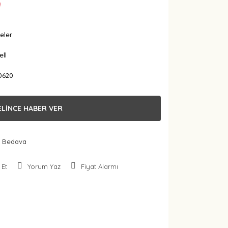
!
eler
ell
0620
ELİNCE HABER VER
 Bedava
 Et
Yorum Yaz
Fiyat Alarmı