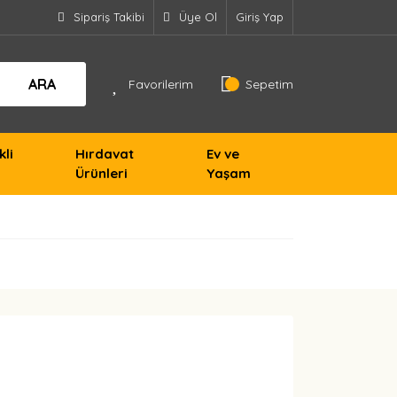
Sipariş Takibi
Üye Ol
Giriş Yap
ARA
Favorilerim
Sepetim
kli
Hırdavat
Ev ve
Ürünleri
Yaşam