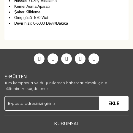
Hassas Yüzey Vidalama
Kemer Asma Aparatı
Şalter Kilitleme
Giriş gücü: 570 Watt
Devir hızı: 0-6000 Devir/Dakika
Bu ürüne ilk yorumu siz yapın!
Yorum Yaz
E-BÜLTEN
Tüm kampanya ve duyurulardan haberdar olmak için e-
bültenimize kaydolunuz.
EKLE
KURUMSAL