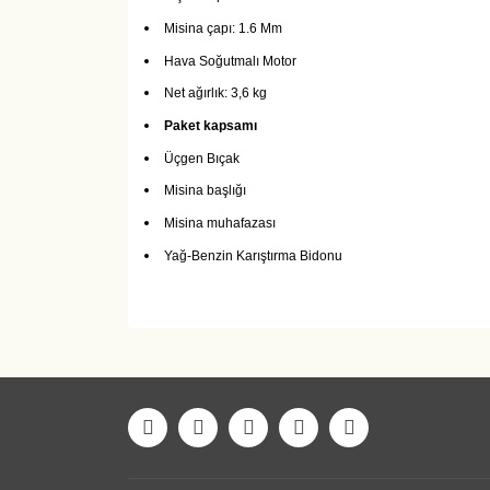
Misina çapı: 1.6 Mm
Hava Soğutmalı Motor
Net ağırlık: 3,6 kg
Paket kapsamı
Üçgen Bıçak
Misina başlığı
Misina muhafazası
Yağ-Benzin Karıştırma Bidonu