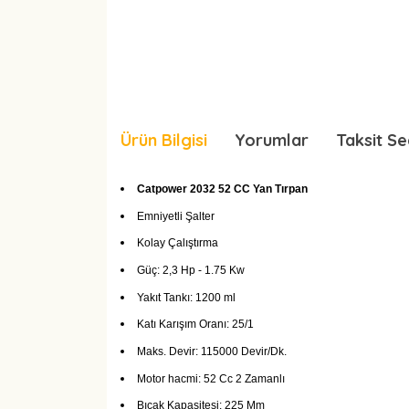
Ürün Bilgisi
Yorumlar
Taksit Se
Catpower 2032 52 CC Yan Tırpan
Emniyetli Şalter
Kolay Çalıştırma
Güç: 2,3 Hp - 1.75 Kw
Yakıt Tankı: 1200 ml
Katı Karışım Oranı: 25/1
Maks. Devir: 115000 Devir/Dk.
Motor hacmi: 52 Cc 2 Zamanlı
Bıçak Kapasitesi: 225 Mm