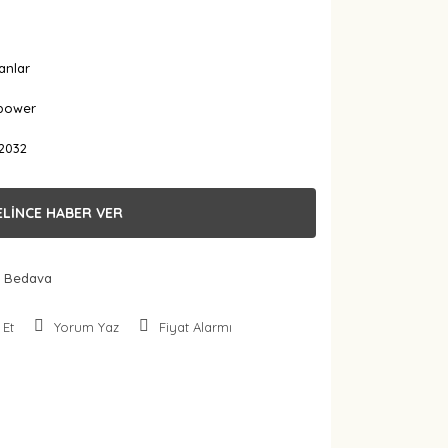
!
anlar
power
2032
ELİNCE HABER VER
 Bedava
 Et
Yorum Yaz
Fiyat Alarmı