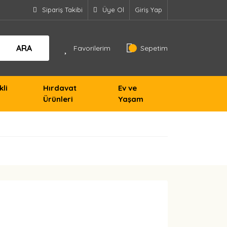
Sipariş Takibi
Üye Ol
Giriş Yap
ARA
Favorilerim
Sepetim
kli
Hırdavat
Ev ve
Ürünleri
Yaşam