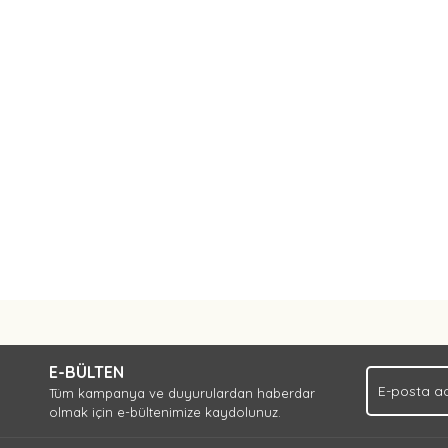
Bu ürüne ilk yorumu siz yapın!
E-BÜLTEN
Yorum Yaz
Tüm kampanya ve duyurulardan haberdar
olmak için e-bültenimize kaydolunuz.