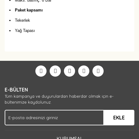
Maks. basınç: 8 Bar
Paket kapsamı
Tekerlek
Yağ Tapası
Bu ürüne ilk yorumu siz yapın!
Yorum Yaz
E-BÜLTEN
Tüm kampanya ve duyurulardan haberdar olmak için e-
bültenimize kaydolunuz.
EKLE
KURUMSAL