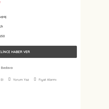
!
upaj
ch
650
ELİNCE HABER VER
 Bedava
 Et
Yorum Yaz
Fiyat Alarmı