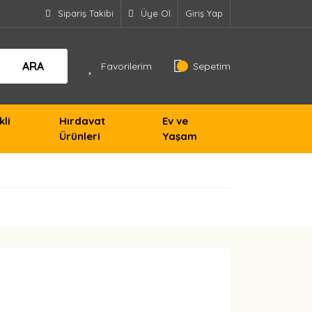
Sipariş Takibi
Üye Ol
Giriş Yap
ARA
Favorilerim
Sepetim
kli
Hırdavat
Ev ve
Ürünleri
Yaşam