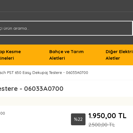
ap Kesme
Bahçe ve Tarım
Diğer Elektri
ineleri
Aletleri
Aletler
sch PST 650 Easy Dekupaj Testere - 06033A0700
estere - 06033A0700
1.950,00 TL
%22
2.500,00 TL