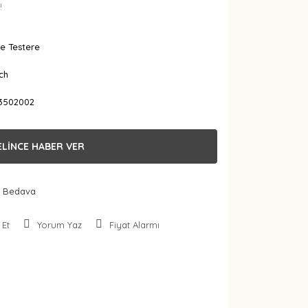
!
e Testere
ch
3502002
ELİNCE HABER VER
 Bedava
 Et
Yorum Yaz
Fiyat Alarmı