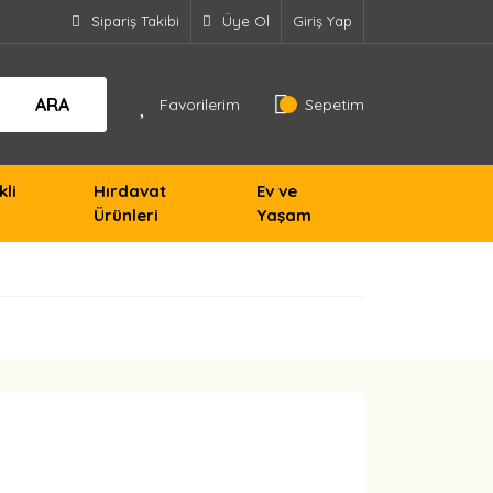
Sipariş Takibi
Üye Ol
Giriş Yap
ARA
Favorilerim
Sepetim
kli
Hırdavat
Ev ve
Ürünleri
Yaşam