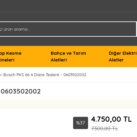
ap Kesme
Bahçe ve Tarım
Diğer Elektri
ineleri
Aletleri
Aletler
Bosch PKS 66 A Daire Testere - 0603502002
- 0603502002
4.750,00 TL
%37
7.500,00 TL