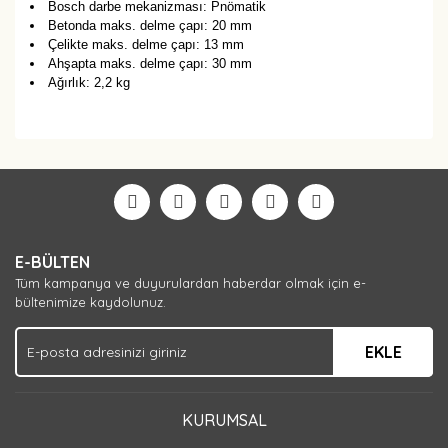
Bosch darbe mekanizması: Pnömatik
Betonda maks. delme çapı: 20 mm
Çelikte maks. delme çapı: 13 mm
Ahşapta maks. delme çapı: 30 mm
Ağırlık: 2,2 kg
Bu ürüne ilk yorumu siz yapın!
Yorum Yaz
E-BÜLTEN
Tüm kampanya ve duyurulardan haberdar olmak için e-
bültenimize kaydolunuz.
EKLE
KURUMSAL