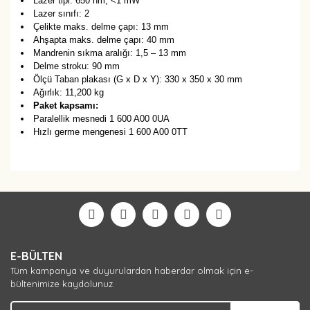
Lazer tipi: 650 nm, <1 mW
Lazer sınıfı: 2
Çelikte maks. delme çapı: 13 mm
Ahşapta maks. delme çapı: 40 mm
Mandrenin sıkma aralığı: 1,5 – 13 mm
Delme stroku: 90 mm
Ölçü Taban plakası (G x D x Y): 330 x 350 x 30 mm
Ağırlık: 11,200 kg
Paket kapsamı:
Paralellik mesnedi 1 600 A00 0UA
Hızlı germe mengenesi 1 600 A00 0TT
Bu ürüne ilk yorumu siz yapın!
Yorum Yaz
E-BÜLTEN
Tüm kampanya ve duyurulardan haberdar olmak için e-
bültenimize kaydolunuz.