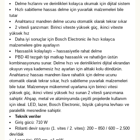
Delme hızlarını ve derinlikleri kolayca okumak için dijital sistem
Hızlı sabitleme hassas delme için yuvarlak malzemeleri bile
tutar
Anahtarsız mandren delme ucunu otomatik olarak tekrar sıkar
2 vitesli şanzıman: Birinci viteste yüksek güç, ikinci viteste
yüksek hız
Daha iyi sonuçlar için Bosch Electronic ile hızı kolayca
malzemelere göre ayarlayın
Hassaslık kolaylaştı – hassasiyetle rahat delme
PBD 40 tezgah tipi matkap hassaslık ve rahatlığın üstün
kombinasyonunu sunar. Delme hızı ve derinliklerini dijital ekrandan
okuyun veya kademesiz hız ayarları için alttaki kolu döndürün.
Anahtarsız hassas mandren ilave rahatlık için delme ucunu
otomatik olarak tekrar sıkar, hızlı sabitleme yuvarlak malzemeleri
bile tutar. Malzemeye mükemmel uyarlama için birinci vitesi
yüksek güç, ikinci vitesi yüksek hız sunan 2 vitesli şanzımana
sahiptir. Ahşap, metal ve alüminyumda çeşitli projelerde kullanım
için ideal. LED, lazer, Bosch Electronic, büyük çalışma levhası ve
paralellik mesnedine sahiptir.
Teknik veriler
Giriş gücü: 710 W
Rölanti devir sayısı (1. vites / 2. vites): 200 – 850 / 600 – 2.500
dev/dak