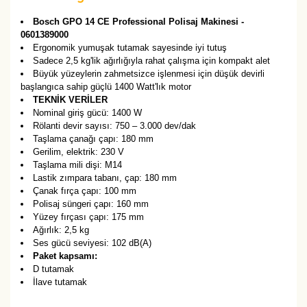
Bosch GPO 14 CE Professional Polisaj Makinesi -
0601389000
Ergonomik yumuşak tutamak sayesinde iyi tutuş
Sadece 2,5 kg'lik ağırlığıyla rahat çalışma için kompakt alet
Büyük yüzeylerin zahmetsizce işlenmesi için düşük devirli
başlangıca sahip güçlü 1400 Watt'lık motor
TEKNİK VERİLER
Nominal giriş gücü: 1400 W
Rölanti devir sayısı: 750 – 3.000 dev/dak
Taşlama çanağı çapı: 180 mm
Gerilim, elektrik: 230 V
Taşlama mili dişi: M14
Lastik zımpara tabanı, çap: 180 mm
Çanak fırça çapı: 100 mm
Polisaj süngeri çapı: 160 mm
Yüzey fırçası çapı: 175 mm
Ağırlık: 2,5 kg
Ses gücü seviyesi: 102 dB(A)
Paket kapsamı:
D tutamak
İlave tutamak