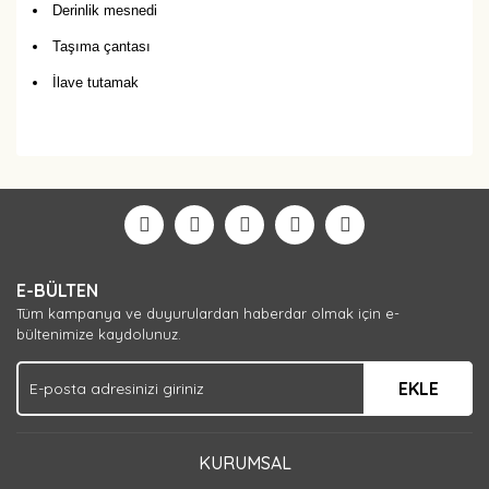
Derinlik mesnedi
Taşıma çantası
İlave tutamak
Bu ürüne ilk yorumu siz yapın!
Yorum Yaz
E-BÜLTEN
Tüm kampanya ve duyurulardan haberdar olmak için e-
bültenimize kaydolunuz.
EKLE
KURUMSAL