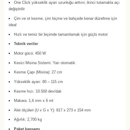
One Click yükseklik ayarı uzunluğu arttırır, ikinci tutamakla açı
değiştirilir
Çim ve ot kesme, çim biçme ve bahçede kenar düzeltme için
ideal
Hızlı ve temiz bir biçimde tamamlamak için güçlü motor
Teknik veriler
Motor gücü: 450 W
Kesici Misina Sistemi: Yarı otomatik
Kesme Çapı (Misina): 27 cm
Yükseklik ayarı: 80 – 115 cm
Kesme hızı: 10.500 dev/dak
Makara: 1,6 mm x 6 mt
Alet ölçüleri (U x G x Y): 817 x 273 x 154 mm
Ağırlık: 2,700 kg
Paket kapsamı